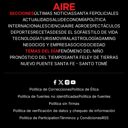
SECCIONES
ÚLTIMAS NOTICIAS
SANTA FE
POLICIALES
ACTUALIDAD
SALUD
ECONOMÍA
POLÍTICA
INTERNACIONALES
CIENCIA
AIRE AGRO
ESPECTÁCULOS
DEPORTES
RECETAS
DESDE EL SOFÁ
ESTILO DE VIDA
TECNOLOGÍA
TURISMO
VIRAL
ASTROLOGÍA
GAMING
NEGOCIOS Y EMPRESAS
OCIO
SOCIEDAD
TEMAS DEL DÍA
FENÓMENO DEL NIÑO
PRONÓSTICO DEL TIEMPO
SANTA FE
LEY DE TIERRAS
NUEVO PUENTE SANTA FE - SANTO TOMÉ
Política de Correcciones
Politica de Ética
Política de fuentes no identificadas
Política de fuentes
Política sin firmas
Política de verificación de datos y chequeo de información
Politica de Participation
Términos y Condiciones
RSS