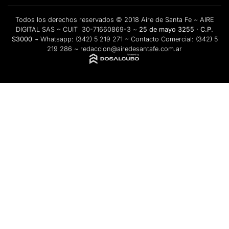
Todos los derechos reservados © 2018 Aire de Santa Fe ~ AIRE
DIGITAL SAS ~ CUIT 30-71660869-3 ~
25 de mayo 3255 · C.P.
S3000 ~
Whatsapp:
(342) 5 219 271
~ Contacto Comercial:
(342) 5
219 286
~
redaccion@airedesantafe.com.ar