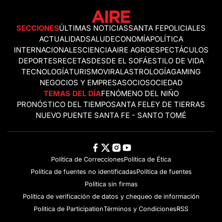
SECCIONES
ÚLTIMAS NOTICIAS
SANTA FE
POLICIALES
ACTUALIDAD
SALUD
ECONOMÍA
POLÍTICA
INTERNACIONALES
CIENCIA
AIRE AGRO
ESPECTÁCULOS
DEPORTES
RECETAS
DESDE EL SOFÁ
ESTILO DE VIDA
TECNOLOGÍA
TURISMO
VIRAL
ASTROLOGÍA
GAMING
NEGOCIOS Y EMPRESAS
OCIO
SOCIEDAD
TEMAS DEL DÍA
FENÓMENO DEL NIÑO
PRONÓSTICO DEL TIEMPO
SANTA FE
LEY DE TIERRAS
NUEVO PUENTE SANTA FE - SANTO TOMÉ
Política de Correcciones
Politica de Ética
Política de fuentes no identificadas
Política de fuentes
Política sin firmas
Política de verificación de datos y chequeo de información
Politica de Participation
Términos y Condiciones
RSS