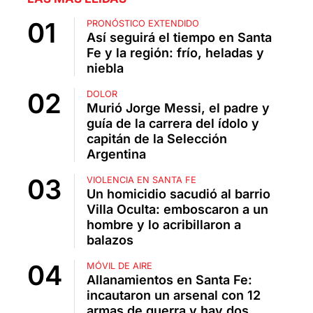
PRONÓSTICO EXTENDIDO
Así seguirá el tiempo en Santa
Fe y la región: frío, heladas y
niebla
DOLOR
Murió Jorge Messi, el padre y
guía de la carrera del ídolo y
capitán de la Selección
Argentina
VIOLENCIA EN SANTA FE
Un homicidio sacudió al barrio
Villa Oculta: emboscaron a un
hombre y lo acribillaron a
balazos
MÓVIL DE AIRE
Allanamientos en Santa Fe:
incautaron un arsenal con 12
armas de guerra y hay dos