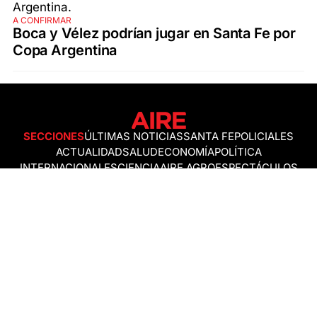
A CONFIRMAR
Boca y Vélez podrían jugar en Santa Fe por
Copa Argentina
SECCIONES
ÚLTIMAS NOTICIAS
SANTA FE
POLICIALES
ACTUALIDAD
SALUD
ECONOMÍA
POLÍTICA
INTERNACIONALES
CIENCIA
AIRE AGRO
ESPECTÁCULOS
DEPORTES
RECETAS
DESDE EL SOFÁ
ESTILO DE VIDA
TECNOLOGÍA
TURISMO
VIRAL
ASTROLOGÍA
GAMING
NEGOCIOS Y EMPRESAS
OCIO
SOCIEDAD
TEMAS DEL DÍA
FENÓMENO DEL NIÑO
PRONÓSTICO DEL TIEMPO
SANTA FE
LEY DE TIERRAS
NUEVO PUENTE SANTA FE - SANTO TOMÉ