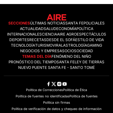
SECCIONES
ÚLTIMAS NOTICIAS
SANTA FE
POLICIALES
ACTUALIDAD
SALUD
ECONOMÍA
POLÍTICA
INTERNACIONALES
CIENCIA
AIRE AGRO
ESPECTÁCULOS
DEPORTES
RECETAS
DESDE EL SOFÁ
ESTILO DE VIDA
TECNOLOGÍA
TURISMO
VIRAL
ASTROLOGÍA
GAMING
NEGOCIOS Y EMPRESAS
OCIO
SOCIEDAD
TEMAS DEL DÍA
FENÓMENO DEL NIÑO
PRONÓSTICO DEL TIEMPO
SANTA FE
LEY DE TIERRAS
NUEVO PUENTE SANTA FE - SANTO TOMÉ
Política de Correcciones
Politica de Ética
Política de fuentes no identificadas
Política de fuentes
Política sin firmas
Política de verificación de datos y chequeo de información