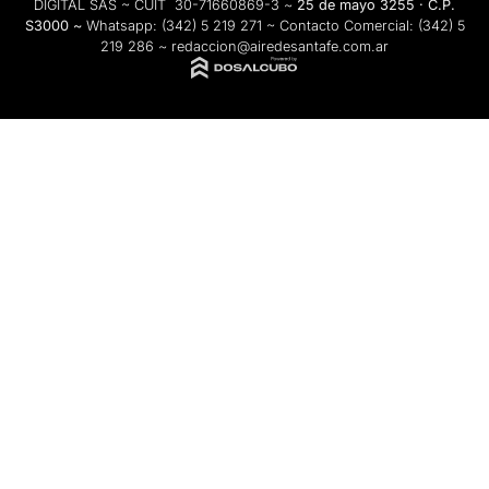
DIGITAL SAS ~ CUIT 30-71660869-3 ~
25 de mayo 3255 · C.P.
S3000 ~
Whatsapp:
(342) 5 219 271
~ Contacto Comercial:
(342) 5
219 286
~
redaccion@airedesantafe.com.ar