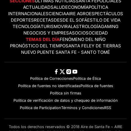
SECCIONES
ÚLTIMAS NOTICIAS
SANTA FE
POLICIALES
ACTUALIDAD
SALUD
ECONOMÍA
POLÍTICA
INTERNACIONALES
CIENCIA
AIRE AGRO
ESPECTÁCULOS
DEPORTES
RECETAS
DESDE EL SOFÁ
ESTILO DE VIDA
TECNOLOGÍA
TURISMO
VIRAL
ASTROLOGÍA
GAMING
NEGOCIOS Y EMPRESAS
OCIO
SOCIEDAD
TEMAS DEL DÍA
FENÓMENO DEL NIÑO
PRONÓSTICO DEL TIEMPO
SANTA FE
LEY DE TIERRAS
NUEVO PUENTE SANTA FE - SANTO TOMÉ
Política de Correcciones
Politica de Ética
Política de fuentes no identificadas
Política de fuentes
Política sin firmas
Política de verificación de datos y chequeo de información
Politica de Participation
Términos y Condiciones
RSS
Todos los derechos reservados © 2018 Aire de Santa Fe ~ AIRE