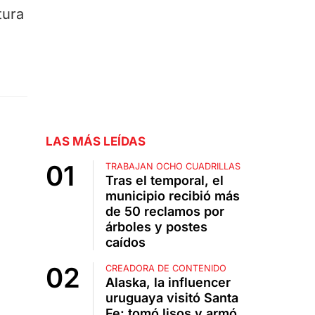
tura
LAS MÁS LEÍDAS
TRABAJAN OCHO CUADRILLAS
Tras el temporal, el
municipio recibió más
de 50 reclamos por
árboles y postes
caídos
CREADORA DE CONTENIDO
Alaska, la influencer
uruguaya visitó Santa
Fe: tomó lisos y armó