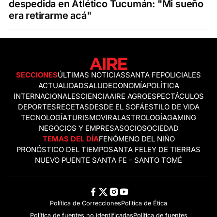
despedida en Atlético Tucumán: "Mi sueño
era retirarme acá"
SECCIONES
ÚLTIMAS NOTICIAS
SANTA FE
POLICIALES
ACTUALIDAD
SALUD
ECONOMÍA
POLÍTICA
INTERNACIONALES
CIENCIA
AIRE AGRO
ESPECTÁCULOS
DEPORTES
RECETAS
DESDE EL SOFÁ
ESTILO DE VIDA
TECNOLOGÍA
TURISMO
VIRAL
ASTROLOGÍA
GAMING
NEGOCIOS Y EMPRESAS
OCIO
SOCIEDAD
TEMAS DEL DÍA
FENÓMENO DEL NIÑO
PRONÓSTICO DEL TIEMPO
SANTA FE
LEY DE TIERRAS
NUEVO PUENTE SANTA FE - SANTO TOMÉ
Política de Correcciones
Politica de Ética
Política de fuentes no identificadas
Política de fuentes