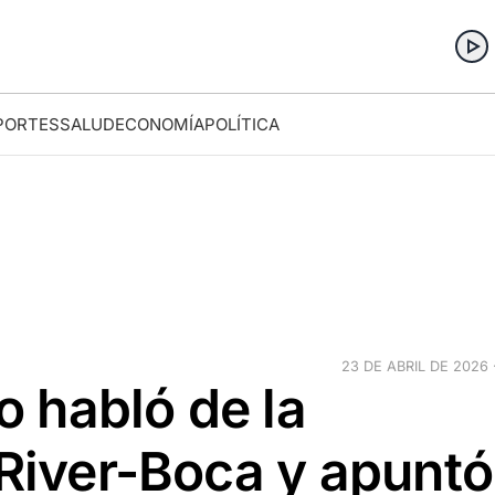
PORTES
SALUD
ECONOMÍA
POLÍTICA
23 DE ABRIL DE 2026 ·
 habló de la
 River-Boca y apuntó