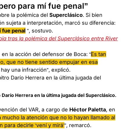
 pero para mí fue penal”
obre la polémica del
Superclásico
. Si bien
n sujeta a interpretación, marcó su diferencia:
í fue penal
”, sostuvo.
ia tras la polémica del Superclásico entre River
 en la acción del defensor de Boca: “
Es tan
oso, que no tiene sentido empujar en esa
hay una infracción”, explicó.
o Darío Herrera en la última jugada del Superclásico.
rvención del VAR, a cargo de
Héctor Paletta
, en
 mucho la atención que no lo hayan llamado al
n para decirle ‘vení y mirá’
”, remarcó.