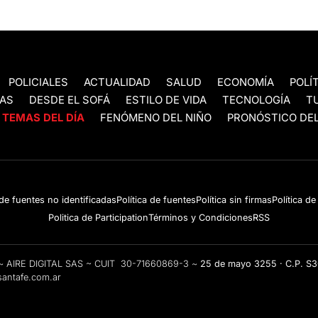
POLICIALES
ACTUALIDAD
SALUD
ECONOMÍA
POLÍ
AS
DESDE EL SOFÁ
ESTILO DE VIDA
TECNOLOGÍA
T
TEMAS DEL DÍA
FENÓMENO DEL NIÑO
PRONÓSTICO DEL
 de fuentes no identificadas
Política de fuentes
Política sin firmas
Política d
Politica de Participation
Términos y Condiciones
RSS
e ~ AIRE DIGITAL SAS ~ CUIT 30-71660869-3 ~
25 de mayo 3255 · C.P. S
antafe.com.ar