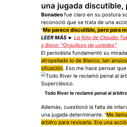
una jugada discutible,
Bonadeo
fue claro en su postura s
reconoció que se trata de una acció
“
Me parece discutible, pero para m
LEER MÁS ►
La foto de Claudio Tap
y Boca: "Orgulloso de ustedes"
El periodista fundamentó su mirada
atropellado lo de Blanco, tan ansi
situación
. Eso me hace pensar que 
Todo River le reclamó penal al árbitr
Además, cuestionó la falta de inte
una jugada determinante: “
Me llama
árbitro para revisarla. Era una acció