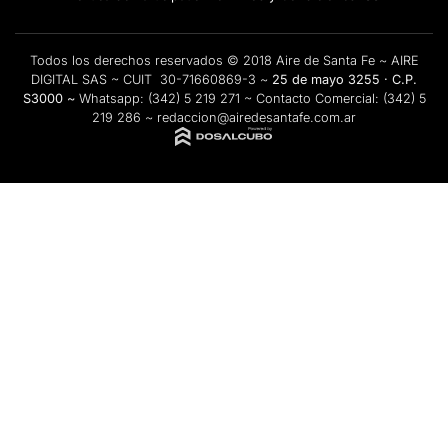
Todos los derechos reservados © 2018 Aire de Santa Fe ~ AIRE
DIGITAL SAS ~ CUIT 30-71660869-3 ~
25 de mayo 3255 · C.P.
S3000 ~
Whatsapp:
(342) 5 219 271
~ Contacto Comercial:
(342) 5
219 286
~
redaccion@airedesantafe.com.ar