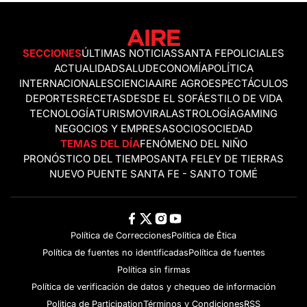
SECCIONES
ÚLTIMAS NOTICIAS
SANTA FE
POLICIALES
ACTUALIDAD
SALUD
ECONOMÍA
POLÍTICA
INTERNACIONALES
CIENCIA
AIRE AGRO
ESPECTÁCULOS
DEPORTES
RECETAS
DESDE EL SOFÁ
ESTILO DE VIDA
TECNOLOGÍA
TURISMO
VIRAL
ASTROLOGÍA
GAMING
NEGOCIOS Y EMPRESAS
OCIO
SOCIEDAD
TEMAS DEL DÍA
FENÓMENO DEL NIÑO
PRONÓSTICO DEL TIEMPO
SANTA FE
LEY DE TIERRAS
NUEVO PUENTE SANTA FE - SANTO TOMÉ
Política de Correcciones
Politica de Ética
Política de fuentes no identificadas
Política de fuentes
Política sin firmas
Política de verificación de datos y chequeo de información
Politica de Participation
Términos y Condiciones
RSS