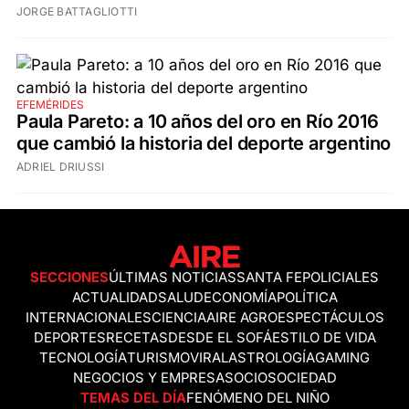
JORGE BATTAGLIOTTI
EFEMÉRIDES
Paula Pareto: a 10 años del oro en Río 2016
que cambió la historia del deporte argentino
ADRIEL DRIUSSI
SECCIONES
ÚLTIMAS NOTICIAS
SANTA FE
POLICIALES
ACTUALIDAD
SALUD
ECONOMÍA
POLÍTICA
INTERNACIONALES
CIENCIA
AIRE AGRO
ESPECTÁCULOS
DEPORTES
RECETAS
DESDE EL SOFÁ
ESTILO DE VIDA
TECNOLOGÍA
TURISMO
VIRAL
ASTROLOGÍA
GAMING
NEGOCIOS Y EMPRESAS
OCIO
SOCIEDAD
TEMAS DEL DÍA
FENÓMENO DEL NIÑO