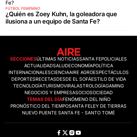
FÚTBOL FEMENINO
¿Quién es Zoey Kuhn, la goleadora que
ilusiona a un equipo de Santa Fe?
SECCIONES
ÚLTIMAS NOTICIAS
SANTA FE
POLICIALES
ACTUALIDAD
SALUD
ECONOMÍA
POLÍTICA
INTERNACIONALES
CIENCIA
AIRE AGRO
ESPECTÁCULOS
DEPORTES
RECETAS
DESDE EL SOFÁ
ESTILO DE VIDA
TECNOLOGÍA
TURISMO
VIRAL
ASTROLOGÍA
GAMING
NEGOCIOS Y EMPRESAS
OCIO
SOCIEDAD
TEMAS DEL DÍA
FENÓMENO DEL NIÑO
PRONÓSTICO DEL TIEMPO
SANTA FE
LEY DE TIERRAS
NUEVO PUENTE SANTA FE - SANTO TOMÉ