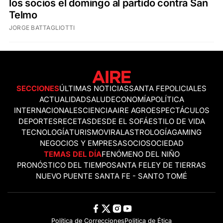
los socios el domingo al partido contra San
Telmo
JORGE BATTAGLIOTTI
SECCIONES
ÚLTIMAS NOTICIAS
SANTA FE
POLICIALES
ACTUALIDAD
SALUD
ECONOMÍA
POLÍTICA
INTERNACIONALES
CIENCIA
AIRE AGRO
ESPECTÁCULOS
DEPORTES
RECETAS
DESDE EL SOFÁ
ESTILO DE VIDA
TECNOLOGÍA
TURISMO
VIRAL
ASTROLOGÍA
GAMING
NEGOCIOS Y EMPRESAS
OCIO
SOCIEDAD
TEMAS DEL DÍA
FENÓMENO DEL NIÑO
PRONÓSTICO DEL TIEMPO
SANTA FE
LEY DE TIERRAS
NUEVO PUENTE SANTA FE - SANTO TOMÉ
Política de Correcciones
Politica de Ética