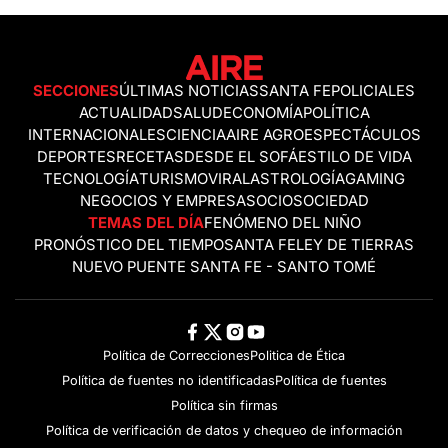
SECCIONES
ÚLTIMAS NOTICIAS
SANTA FE
POLICIALES
ACTUALIDAD
SALUD
ECONOMÍA
POLÍTICA
INTERNACIONALES
CIENCIA
AIRE AGRO
ESPECTÁCULOS
DEPORTES
RECETAS
DESDE EL SOFÁ
ESTILO DE VIDA
TECNOLOGÍA
TURISMO
VIRAL
ASTROLOGÍA
GAMING
NEGOCIOS Y EMPRESAS
OCIO
SOCIEDAD
TEMAS DEL DÍA
FENÓMENO DEL NIÑO
PRONÓSTICO DEL TIEMPO
SANTA FE
LEY DE TIERRAS
NUEVO PUENTE SANTA FE - SANTO TOMÉ
Política de Correcciones
Politica de Ética
Política de fuentes no identificadas
Política de fuentes
Política sin firmas
Política de verificación de datos y chequeo de información