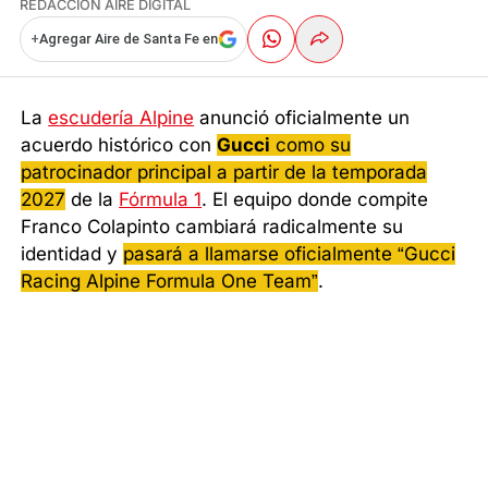
REDACCIÓN AIRE DIGITAL
+
Agregar Aire de Santa Fe en
La
escudería Alpine
anunció oficialmente un
acuerdo histórico con
Gucci
como su
patrocinador principal a partir de la temporada
2027
de la
Fórmula 1
. El equipo donde compite
Franco Colapinto cambiará radicalmente su
identidad y
pasará a llamarse oficialmente “Gucci
Racing Alpine Formula One Team”
.