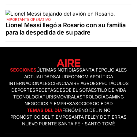
IMPORTANTE OPERATIVO
Lionel Messi llegó a Rosario con su familia
para la despedida de su padre
SECCIONES
ÚLTIMAS NOTICIAS
SANTA FE
POLICIALES
ACTUALIDAD
SALUD
ECONOMÍA
POLÍTICA
INTERNACIONALES
CIENCIA
AIRE AGRO
ESPECTÁCULOS
DEPORTES
RECETAS
DESDE EL SOFÁ
ESTILO DE VIDA
TECNOLOGÍA
TURISMO
VIRAL
ASTROLOGÍA
GAMING
NEGOCIOS Y EMPRESAS
OCIO
SOCIEDAD
TEMAS DEL DÍA
FENÓMENO DEL NIÑO
PRONÓSTICO DEL TIEMPO
SANTA FE
LEY DE TIERRAS
NUEVO PUENTE SANTA FE - SANTO TOMÉ