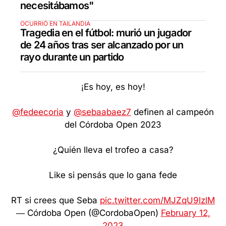
necesitábamos"
OCURRIÓ EN TAILANDIA
Tragedia en el fútbol: murió un jugador
de 24 años tras ser alcanzado por un
rayo durante un partido
¡Es hoy, es hoy!
@fedeecoria
y
@sebaabaez7
definen al campeón
del Córdoba Open 2023
¿Quién lleva el trofeo a casa?
Like si pensás que lo gana fede
RT si crees que Seba
pic.twitter.com/MJZqU9lzlM
— Córdoba Open (@CordobaOpen)
February 12,
2023