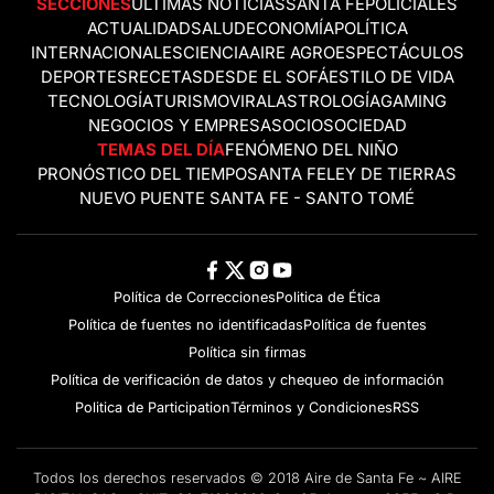
SECCIONES
ÚLTIMAS NOTICIAS
SANTA FE
POLICIALES
ACTUALIDAD
SALUD
ECONOMÍA
POLÍTICA
INTERNACIONALES
CIENCIA
AIRE AGRO
ESPECTÁCULOS
DEPORTES
RECETAS
DESDE EL SOFÁ
ESTILO DE VIDA
TECNOLOGÍA
TURISMO
VIRAL
ASTROLOGÍA
GAMING
NEGOCIOS Y EMPRESAS
OCIO
SOCIEDAD
TEMAS DEL DÍA
FENÓMENO DEL NIÑO
PRONÓSTICO DEL TIEMPO
SANTA FE
LEY DE TIERRAS
NUEVO PUENTE SANTA FE - SANTO TOMÉ
Política de Correcciones
Politica de Ética
Política de fuentes no identificadas
Política de fuentes
Política sin firmas
Política de verificación de datos y chequeo de información
Politica de Participation
Términos y Condiciones
RSS
Todos los derechos reservados © 2018 Aire de Santa Fe ~ AIRE