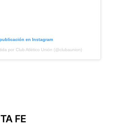
 publicación en Instagram
ida por Club Atlético Unión (@clubaunion)
TA FE