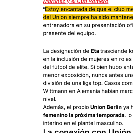
Martínez y el Cuti Romero
“
Estoy encantada de que el club me
del Union siempre ha sido mantener
entrenadora en su presentación ofic
presente del equipo.
La designación de
Eta
trasciende l
en la inclusión de mujeres en rol
del fútbol de elite. Si bien hubo a
menor exposición, nunca antes una
división de una liga top. Casos com
Wittmann en Alemania habían marca
nivel.
Además, el propio
Union Berlin
ya 
femenino la próxima temporada
, l
interino en el plantel masculino.
La conexión con Unión