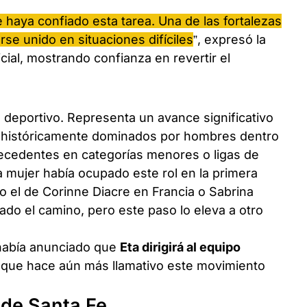
 haya confiado esta tarea. Una de las fortalezas
se unido en situaciones difíciles
”, expresó la
ial, mostrando confianza en revertir el
o deportivo. Representa un avance significativo
es históricamente dominados por hombres dentro
ntecedentes en categorías menores o ligas de
 mujer había ocupado este rol en la primera
o el de Corinne Diacre en Francia o Sabrina
do el camino, pero este paso lo eleva a otro
había anunciado que
Eta dirigirá al equipo
o que hace aún más llamativo este movimiento
 de Santa Fe