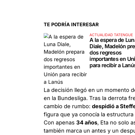
TE PODRÍA INTERESAR
ACTUALIDAD TATENGUE
A la espera de Lun
Diale, Madelón pr
dos regresos
importantes en Un
para recibir a Lanú
La decisión llegó en un momento de
en la Bundesliga. Tras la derrota fr
cambio de rumbo:
despidió a Stef
figura que ya conocía la estructura 
Con apenas
34 años
, Eta no solo 
también marca un antes y un después