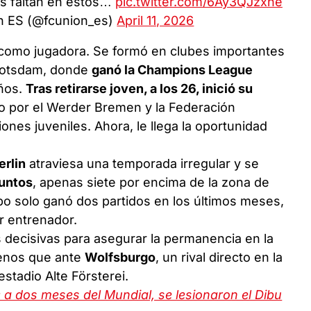
s faltan en estos…
pic.twitter.com/6Ay3QJzxhe
in ES (@fcunion_es)
April 11, 2026
 como jugadora. Se formó en clubes importantes
 Potsdam, donde
ganó la Champions League
ños.
Tras retirarse joven, a los 26, inició su
o por el Werder Bremen y la Federación
nes juveniles. Ahora, le llega la oportunidad
erlin
atraviesa una temporada irregular y se
puntos
, apenas siete por encima de la zona de
po solo ganó dos partidos en los últimos meses,
or entrenador.
s decisivas para asegurar la permanencia en la
menos que ante
Wolfsburgo
, un rival directo en la
estadio Alte Försterei.
: a dos meses del Mundial, se lesionaron el Dibu