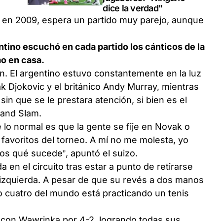
dice la verdad"
 en 2009, espera un partido muy parejo, aunque
ntino escuchó en cada partido los cánticos de la
mo en casa.
en. El argentino estuvo constantemente en la luz
ak Djokovic y el británico Andy Murray, mientras
n que se le prestara atención, si bien es el
rand Slam.
lo normal es que la gente se fije en Novak o
 favoritos del torneo. A mí no me molesta, yo
os qué sucede”, apuntó el suizo.
 en el circuito tras estar a punto de retirarse
 izquierda. A pesar de que su revés a dos manos
o cuatro del mundo está practicando un tenis
e con Wawrinka por 4-2, logrando todas sus