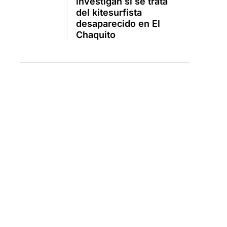
investigan si se trata
del kitesurfista
desaparecido en El
Chaquito