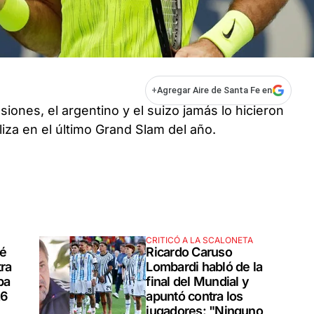
+
Agregar Aire de Santa Fe en
ones, el argentino y el suizo jamás lo hicieron
liza en el último Grand Slam del año.
CRITICÓ A LA SCALONETA
ué
Ricardo Caruso
tra
Lombardi habló de la
pa
final del Mundial y
26
apuntó contra los
jugadores: "Ninguno