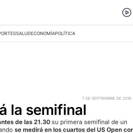
PORTES
SALUD
ECONOMÍA
POLÍTICA
7 DE SEPTIEMBRE DE 2016 ·
á la semifinal
antes de las 21.30
su primera semifinal de un
uando
se medirá en los cuartos del US Open co