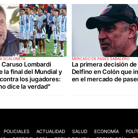
LA SCALONETA
MERCADO DE PASES SABALERO
o Caruso Lombardi
La primera decisión de
 la final del Mundial y
Delfino en Colón que 
contra los jugadores:
en el mercado de pase
o dice la verdad"
POLICIALES
ACTUALIDAD
SALUD
ECONOMÍA
POLÍ