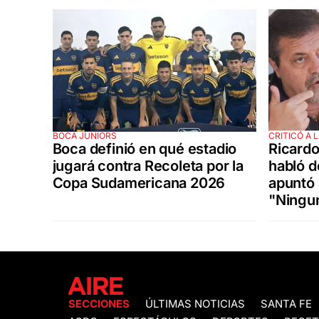
BOCA JUNIORS
CRITICÓ A 
Boca definió en qué estadio
Ricard
jugará contra Recoleta por la
habló de
Copa Sudamericana 2026
apuntó 
"Ningun
SECCIONES
ÚLTIMAS NOTICIAS
SANTA FE