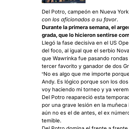
Del Potro, campeón en Nueva York
con los aficionados a su favor
.
Durante la primera semana, el arge
grada, que lo hicieron sentirse co
Llegó la fase decisiva en el US Op
del foco, al igual que el serbio Nov
que Wawrinka fue pasando rondas si
tercer favorito y ganador de dos G
“No es algo que me importe porque 
Andy. Es lógico porque son los dos
voy haciendo mi torneo y ya verem
Del Potro reapareció esta temporada
por una grave lesión en la muñeca
aún no es el de antes, el ex númer
temible.
Del Potro domina el frente a frent