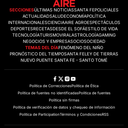
SECCIONES
ÚLTIMAS NOTICIAS
SANTA FE
POLICIALES
ACTUALIDAD
SALUD
ECONOMÍA
POLÍTICA
INTERNACIONALES
CIENCIA
AIRE AGRO
ESPECTÁCULOS
DEPORTES
RECETAS
DESDE EL SOFÁ
ESTILO DE VIDA
TECNOLOGÍA
TURISMO
VIRAL
ASTROLOGÍA
GAMING
NEGOCIOS Y EMPRESAS
OCIO
SOCIEDAD
TEMAS DEL DÍA
FENÓMENO DEL NIÑO
PRONÓSTICO DEL TIEMPO
SANTA FE
LEY DE TIERRAS
NUEVO PUENTE SANTA FE - SANTO TOMÉ
Política de Correcciones
Politica de Ética
Política de fuentes no identificadas
Política de fuentes
Política sin firmas
Política de verificación de datos y chequeo de información
Politica de Participation
Términos y Condiciones
RSS