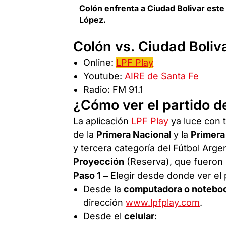
Colón enfrenta a Ciudad Bolivar este
López.
Colón vs. Ciudad Boliv
Online:
LPF Play
Youtube:
AIRE de Santa Fe
Radio: FM 91.1
¿Cómo ver el partido d
La aplicación
LPF Play
ya luce con 
de la
Primera Nacional
y la
Primera
y tercera categoría del Fútbol Arg
Proyección
(Reserva), que fueron 
Paso 1
– Elegir desde donde ver el 
Desde la
computadora o notebo
dirección
www.lpfplay.com
.
Desde el
celular
: