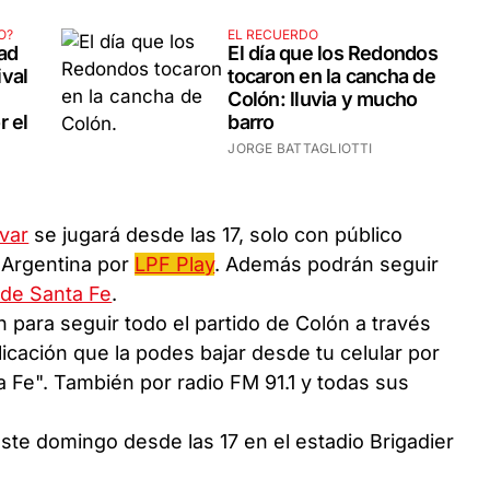
O?
EL RECUERDO
dad
El día que los Redondos
ival
tocaron en la cancha de
Colón: lluvia y mucho
r el
barro
JORGE BATTAGLIOTTI
var
se jugará desde las 17, solo con público
e Argentina por
LPF Play
. Además podrán seguir
 de Santa Fe
.
n para seguir todo el partido de Colón a través
plicación que la podes bajar desde tu celular por
 Fe". También por radio FM 91.1 y todas sus