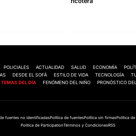
ricotera
POLICIALES
ACTUALIDAD
SALUD
ECONOMÍA
POLÍ
AS
DESDE EL SOFÁ
ESTILO DE VIDA
TECNOLOGÍA
T
TEMAS DEL DÍA
FENÓMENO DEL NIÑO
PRONÓSTICO DEL
 de fuentes no identificadas
Política de fuentes
Política sin firmas
Política d
Politica de Participation
Términos y Condiciones
RSS