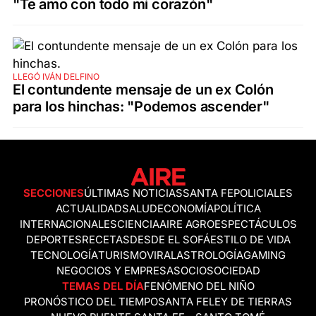
"Te amo con todo mi corazón"
LLEGÓ IVÁN DELFINO
El contundente mensaje de un ex Colón
para los hinchas: "Podemos ascender"
SECCIONES
ÚLTIMAS NOTICIAS
SANTA FE
POLICIALES
ACTUALIDAD
SALUD
ECONOMÍA
POLÍTICA
INTERNACIONALES
CIENCIA
AIRE AGRO
ESPECTÁCULOS
DEPORTES
RECETAS
DESDE EL SOFÁ
ESTILO DE VIDA
TECNOLOGÍA
TURISMO
VIRAL
ASTROLOGÍA
GAMING
NEGOCIOS Y EMPRESAS
OCIO
SOCIEDAD
TEMAS DEL DÍA
FENÓMENO DEL NIÑO
PRONÓSTICO DEL TIEMPO
SANTA FE
LEY DE TIERRAS