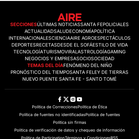
SECCIONES
ÚLTIMAS NOTICIAS
SANTA FE
POLICIALES
ACTUALIDAD
SALUD
ECONOMÍA
POLÍTICA
INTERNACIONALES
CIENCIA
AIRE AGRO
ESPECTÁCULOS
DEPORTES
RECETAS
DESDE EL SOFÁ
ESTILO DE VIDA
TECNOLOGÍA
TURISMO
VIRAL
ASTROLOGÍA
GAMING
NEGOCIOS Y EMPRESAS
OCIO
SOCIEDAD
TEMAS DEL DÍA
FENÓMENO DEL NIÑO
PRONÓSTICO DEL TIEMPO
SANTA FE
LEY DE TIERRAS
NUEVO PUENTE SANTA FE - SANTO TOMÉ
Política de Correcciones
Politica de Ética
Política de fuentes no identificadas
Política de fuentes
Política sin firmas
Política de verificación de datos y chequeo de información
Politica de Participation
Términos y Condiciones
RSS