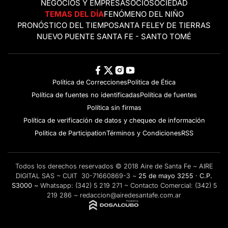
NEGOCIOS Y EMPRESAS
OCIO
SOCIEDAD
TEMAS DEL DÍA
FENÓMENO DEL NIÑO
PRONÓSTICO DEL TIEMPO
SANTA FE
LEY DE TIERRAS
NUEVO PUENTE SANTA FE - SANTO TOMÉ
Política de Correcciones
Politica de Ética
Política de fuentes no identificadas
Política de fuentes
Política sin firmas
Política de verificación de datos y chequeo de información
Politica de Participation
Términos y Condiciones
RSS
Todos los derechos reservados © 2018 Aire de Santa Fe ~ AIRE
DIGITAL SAS ~ CUIT 30-71660869-3 ~
25 de mayo 3255 · C.P.
S3000 ~
Whatsapp:
(342) 5 219 271
~ Contacto Comercial:
(342) 5
219 286
~
redaccion@airedesantafe.com.ar