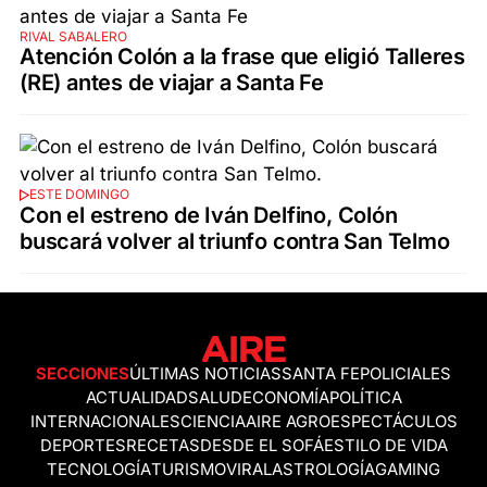
RIVAL SABALERO
Atención Colón a la frase que eligió Talleres
(RE) antes de viajar a Santa Fe
ESTE DOMINGO
Con el estreno de Iván Delfino, Colón
buscará volver al triunfo contra San Telmo
SECCIONES
ÚLTIMAS NOTICIAS
SANTA FE
POLICIALES
ACTUALIDAD
SALUD
ECONOMÍA
POLÍTICA
INTERNACIONALES
CIENCIA
AIRE AGRO
ESPECTÁCULOS
DEPORTES
RECETAS
DESDE EL SOFÁ
ESTILO DE VIDA
TECNOLOGÍA
TURISMO
VIRAL
ASTROLOGÍA
GAMING