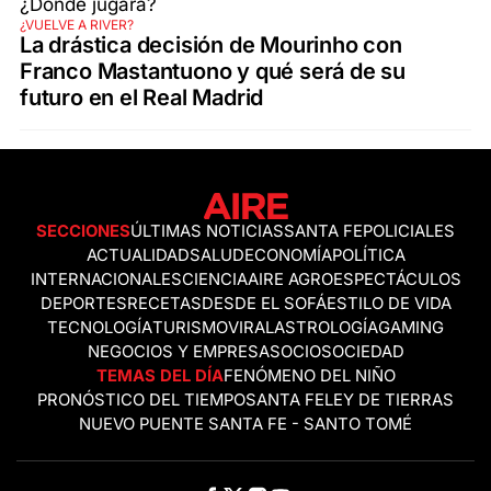
¿VUELVE A RIVER?
La drástica decisión de Mourinho con
Franco Mastantuono y qué será de su
futuro en el Real Madrid
SECCIONES
ÚLTIMAS NOTICIAS
SANTA FE
POLICIALES
ACTUALIDAD
SALUD
ECONOMÍA
POLÍTICA
INTERNACIONALES
CIENCIA
AIRE AGRO
ESPECTÁCULOS
DEPORTES
RECETAS
DESDE EL SOFÁ
ESTILO DE VIDA
TECNOLOGÍA
TURISMO
VIRAL
ASTROLOGÍA
GAMING
NEGOCIOS Y EMPRESAS
OCIO
SOCIEDAD
TEMAS DEL DÍA
FENÓMENO DEL NIÑO
PRONÓSTICO DEL TIEMPO
SANTA FE
LEY DE TIERRAS
NUEVO PUENTE SANTA FE - SANTO TOMÉ