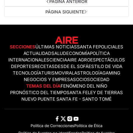
PÁGINA ANTERIOR
PÁGINA SIGUIENTE
SECCIONES
ÚLTIMAS NOTICIAS
SANTA FE
POLICIALES
ACTUALIDAD
SALUD
ECONOMÍA
POLÍTICA
INTERNACIONALES
CIENCIA
AIRE AGRO
ESPECTÁCULOS
DEPORTES
RECETAS
DESDE EL SOFÁ
ESTILO DE VIDA
TECNOLOGÍA
TURISMO
VIRAL
ASTROLOGÍA
GAMING
NEGOCIOS Y EMPRESAS
OCIO
SOCIEDAD
TEMAS DEL DÍA
FENÓMENO DEL NIÑO
PRONÓSTICO DEL TIEMPO
SANTA FE
LEY DE TIERRAS
NUEVO PUENTE SANTA FE - SANTO TOMÉ
Política de Correcciones
Politica de Ética