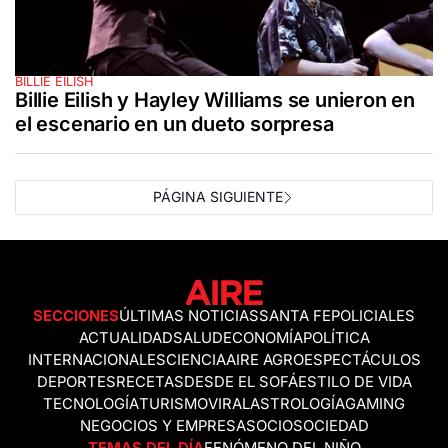
BILLIE EILISH
Billie Eilish y Hayley Williams se unieron en
el escenario en un dueto sorpresa
PÁGINA SIGUIENTE
SECCIONES
ÚLTIMAS NOTICIAS
SANTA FE
POLICIALES
ACTUALIDAD
SALUD
ECONOMÍA
POLÍTICA
INTERNACIONALES
CIENCIA
AIRE AGRO
ESPECTÁCULOS
DEPORTES
RECETAS
DESDE EL SOFÁ
ESTILO DE VIDA
TECNOLOGÍA
TURISMO
VIRAL
ASTROLOGÍA
GAMING
NEGOCIOS Y EMPRESAS
OCIO
SOCIEDAD