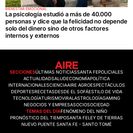
BIENESTAR EMOCIONAL
La psicología estudió a más de 40.000
personas y dice que la felicidad no depende
solo del dinero sino de otros factores
internos y externos
SECCIONES
ÚLTIMAS NOTICIAS
SANTA FE
POLICIALES
ACTUALIDAD
SALUD
ECONOMÍA
POLÍTICA
INTERNACIONALES
CIENCIA
AIRE AGRO
ESPECTÁCULOS
DEPORTES
RECETAS
DESDE EL SOFÁ
ESTILO DE VIDA
TECNOLOGÍA
TURISMO
VIRAL
ASTROLOGÍA
GAMING
NEGOCIOS Y EMPRESAS
OCIO
SOCIEDAD
TEMAS DEL DÍA
FENÓMENO DEL NIÑO
PRONÓSTICO DEL TIEMPO
SANTA FE
LEY DE TIERRAS
NUEVO PUENTE SANTA FE - SANTO TOMÉ