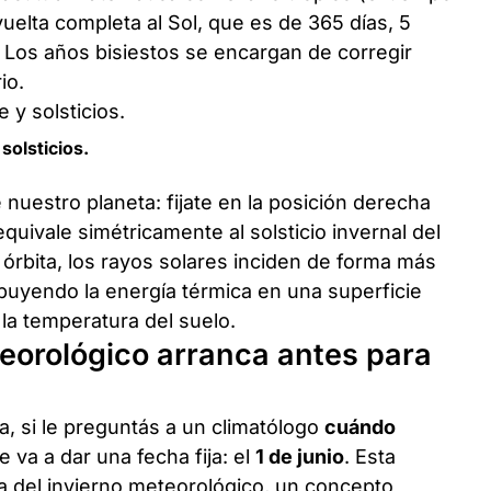
vuelta completa al Sol, que es de 365 días, 5
 Los años bisiestos se encargan de corregir
io.
solsticios.
de nuestro planeta: fijate en la posición derecha
quivale simétricamente al solsticio invernal del
 órbita, los rayos solares inciden de forma más
ibuyendo la energía térmica en una superficie
la temperatura del suelo.
teorológico arranca antes para
a, si le preguntás a un climatólogo
cuándo
te va a dar una fecha fija: el
1 de junio
. Esta
ia del invierno meteorológico, un concepto