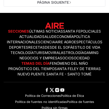
PÁGINA SIGUIENTE
SECCIONES
ÚLTIMAS NOTICIAS
SANTA FE
POLICIALES
ACTUALIDAD
SALUD
ECONOMÍA
POLÍTICA
INTERNACIONALES
CIENCIA
AIRE AGRO
ESPECTÁCULOS
DEPORTES
RECETAS
DESDE EL SOFÁ
ESTILO DE VIDA
TECNOLOGÍA
TURISMO
VIRAL
ASTROLOGÍA
GAMING
NEGOCIOS Y EMPRESAS
OCIO
SOCIEDAD
TEMAS DEL DÍA
FENÓMENO DEL NIÑO
PRONÓSTICO DEL TIEMPO
SANTA FE
LEY DE TIERRAS
NUEVO PUENTE SANTA FE - SANTO TOMÉ
Política de Correcciones
Politica de Ética
Política de fuentes no identificadas
Política de fuentes
Política sin firmas