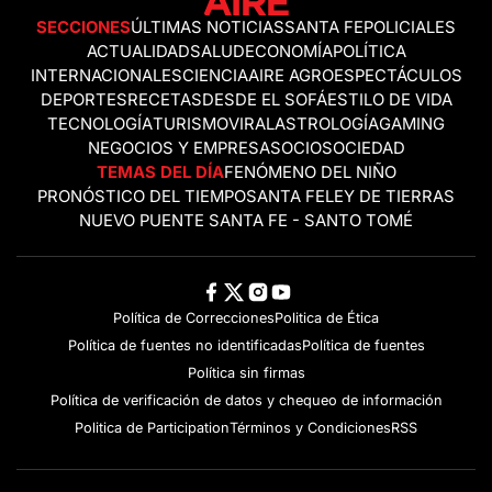
SECCIONES
ÚLTIMAS NOTICIAS
SANTA FE
POLICIALES
ACTUALIDAD
SALUD
ECONOMÍA
POLÍTICA
INTERNACIONALES
CIENCIA
AIRE AGRO
ESPECTÁCULOS
DEPORTES
RECETAS
DESDE EL SOFÁ
ESTILO DE VIDA
TECNOLOGÍA
TURISMO
VIRAL
ASTROLOGÍA
GAMING
NEGOCIOS Y EMPRESAS
OCIO
SOCIEDAD
TEMAS DEL DÍA
FENÓMENO DEL NIÑO
PRONÓSTICO DEL TIEMPO
SANTA FE
LEY DE TIERRAS
NUEVO PUENTE SANTA FE - SANTO TOMÉ
Política de Correcciones
Politica de Ética
Política de fuentes no identificadas
Política de fuentes
Política sin firmas
Política de verificación de datos y chequeo de información
Politica de Participation
Términos y Condiciones
RSS