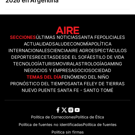
2026 en Argentina
SECCIONES
ÚLTIMAS NOTICIAS
SANTA FE
POLICIALES
ACTUALIDAD
SALUD
ECONOMÍA
POLÍTICA
INTERNACIONALES
CIENCIA
AIRE AGRO
ESPECTÁCULOS
DEPORTES
RECETAS
DESDE EL SOFÁ
ESTILO DE VIDA
TECNOLOGÍA
TURISMO
VIRAL
ASTROLOGÍA
GAMING
NEGOCIOS Y EMPRESAS
OCIO
SOCIEDAD
TEMAS DEL DÍA
FENÓMENO DEL NIÑO
PRONÓSTICO DEL TIEMPO
SANTA FE
LEY DE TIERRAS
NUEVO PUENTE SANTA FE - SANTO TOMÉ
Política de Correcciones
Politica de Ética
Política de fuentes no identificadas
Política de fuentes
Política sin firmas