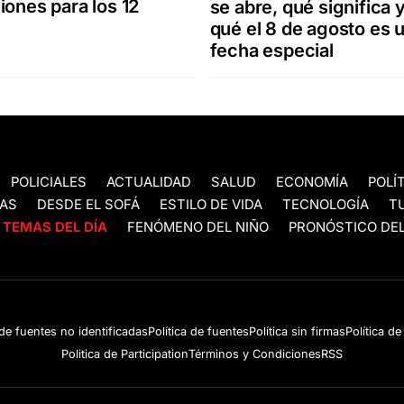
iones para los 12
se abre, qué significa 
qué el 8 de agosto es 
fecha especial
POLICIALES
ACTUALIDAD
SALUD
ECONOMÍA
POLÍ
AS
DESDE EL SOFÁ
ESTILO DE VIDA
TECNOLOGÍA
T
TEMAS DEL DÍA
FENÓMENO DEL NIÑO
PRONÓSTICO DEL
 de fuentes no identificadas
Política de fuentes
Política sin firmas
Política d
Politica de Participation
Términos y Condiciones
RSS