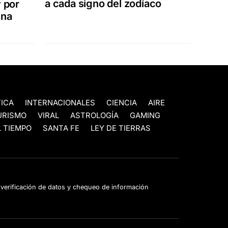
a cada signo del zodíaco
y por
una
TICA
INTERNACIONALES
CIENCIA
AIRE
URISMO
VIRAL
ASTROLOGÍA
GAMING
 TIEMPO
SANTA FE
LEY DE TIERRAS
e verificación de datos y chequeo de información