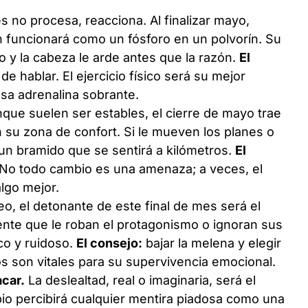
s no procesa, reacciona. Al finalizar mayo,
n funcionará como un fósforo en un polvorín. Su
 y la cabeza le arde antes que la razón.
El
de hablar. El ejercicio físico será su mejor
sa adrenalina sobrante.
que suelen ser estables, el cierre de mayo trae
 su zona de confort. Si le mueven los planes o
á un bramido que se sentirá a kilómetros.
El
d. No todo cambio es una amenaza; a veces, el
lgo mejor.
o, el detonante de este final de mes será el
siente que le roban el protagonismo o ignoran sus
ico y ruidoso.
El consejo:
bajar la melena y elegir
os son vitales para su supervivencia emocional.
acar.
La deslealtad, real o imaginaria, será el
pio percibirá cualquier mentira piadosa como una