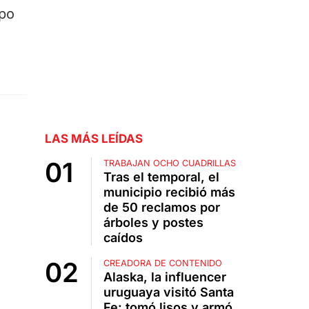
opo
LAS MÁS LEÍDAS
TRABAJAN OCHO CUADRILLAS
Tras el temporal, el
municipio recibió más
de 50 reclamos por
árboles y postes
caídos
CREADORA DE CONTENIDO
Alaska, la influencer
uruguaya visitó Santa
Fe: tomó lisos y armó