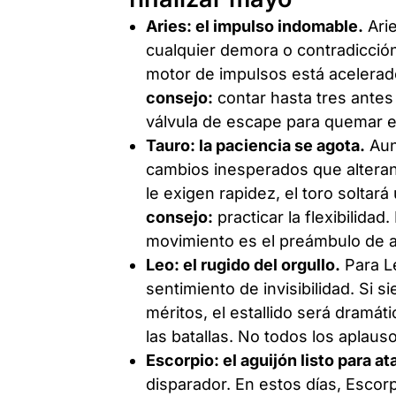
Aries: el impulso indomable.
Arie
cualquier demora o contradicció
motor de impulsos está acelerado
consejo:
contar hasta tres antes 
válvula de escape para quemar e
Tauro: la paciencia se agota.
Aun
cambios inesperados que alteran
le exigen rapidez, el toro soltar
consejo:
practicar la flexibilida
movimiento es el preámbulo de a
Leo: el rugido del orgullo.
Para Le
sentimiento de invisibilidad. Si 
méritos, el estallido será dramát
las batallas. No todos los aplaus
Escorpio: el aguijón listo para at
disparador. En estos días, Escor