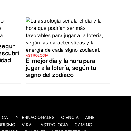
 según
escubrí
ASTROLOGÍA
lidad
El mejor día y la hora para
jugar a la lotería, según tu
signo del zodíaco
TICA
INTERNACIONALES
CIENCIA
AIRE
URISMO
VIRAL
ASTROLOGÍA
GAMING