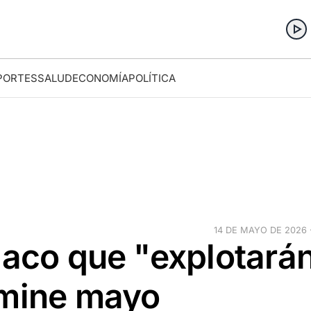
PORTES
SALUD
ECONOMÍA
POLÍTICA
14 DE MAYO DE 2026 ·
iaco que "explotará
rmine mayo