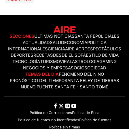
SECCIONES
ÚLTIMAS NOTICIAS
SANTA FE
POLICIALES
ACTUALIDAD
SALUD
ECONOMÍA
POLÍTICA
INTERNACIONALES
CIENCIA
AIRE AGRO
ESPECTÁCULOS
DEPORTES
RECETAS
DESDE EL SOFÁ
ESTILO DE VIDA
TECNOLOGÍA
TURISMO
VIRAL
ASTROLOGÍA
GAMING
NEGOCIOS Y EMPRESAS
OCIO
SOCIEDAD
TEMAS DEL DÍA
FENÓMENO DEL NIÑO
PRONÓSTICO DEL TIEMPO
SANTA FE
LEY DE TIERRAS
NUEVO PUENTE SANTA FE - SANTO TOMÉ
Política de Correcciones
Politica de Ética
Política de fuentes no identificadas
Política de fuentes
Política sin firmas