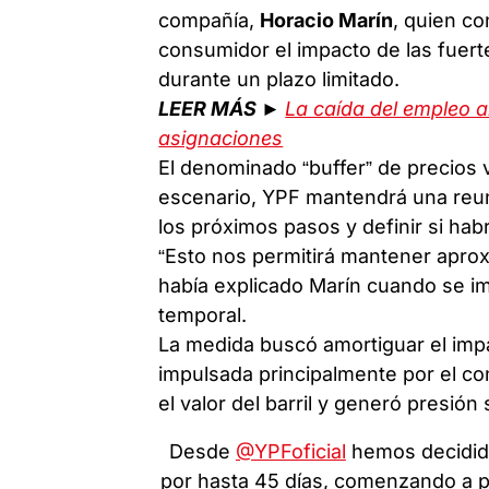
compañía,
Horacio Marín
, quien co
consumidor el impacto de las fuert
durante un plazo limitado.
LEER MÁS ►
La caída del empleo a
asignaciones
El denominado “buffer” de precios 
escenario, YPF mantendrá una reuni
los próximos pasos y definir si habr
“Esto nos permitirá mantener aprox
había explicado Marín cuando se i
temporal.
La medida buscó amortiguar el impa
impulsada principalmente por el con
el valor del barril y generó presión
Desde
@YPFoficial
hemos decidido
por hasta 45 días, comenzando a pa