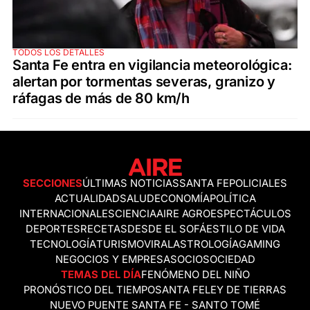
TODOS LOS DETALLES
Santa Fe entra en vigilancia meteorológica:
alertan por tormentas severas, granizo y
ráfagas de más de 80 km/h
SECCIONES
ÚLTIMAS NOTICIAS
SANTA FE
POLICIALES
ACTUALIDAD
SALUD
ECONOMÍA
POLÍTICA
INTERNACIONALES
CIENCIA
AIRE AGRO
ESPECTÁCULOS
DEPORTES
RECETAS
DESDE EL SOFÁ
ESTILO DE VIDA
TECNOLOGÍA
TURISMO
VIRAL
ASTROLOGÍA
GAMING
NEGOCIOS Y EMPRESAS
OCIO
SOCIEDAD
TEMAS DEL DÍA
FENÓMENO DEL NIÑO
PRONÓSTICO DEL TIEMPO
SANTA FE
LEY DE TIERRAS
NUEVO PUENTE SANTA FE - SANTO TOMÉ