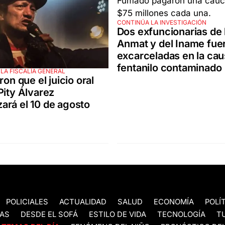
CONTINÚA LA INVESTIGACIÓN
Dos exfuncionarias de 
Anmat y del Iname fue
excarceladas en la cau
fentanilo contaminado
 LA FISCALÍA GENERAL
ron que el juicio oral
Pity Álvarez
rá el 10 de agosto
POLICIALES
ACTUALIDAD
SALUD
ECONOMÍA
POLÍ
AS
DESDE EL SOFÁ
ESTILO DE VIDA
TECNOLOGÍA
T