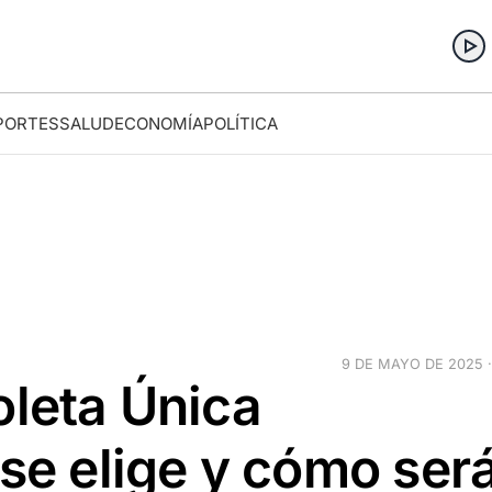
PORTES
SALUD
ECONOMÍA
POLÍTICA
9 DE MAYO DE 2025 ·
oleta Única
 se elige y cómo ser