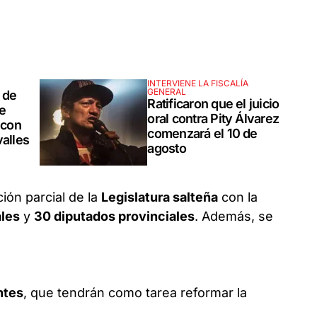
INTERVIENE LA FISCALÍA
GENERAL
 de
Ratificaron que el juicio
e
oral contra Pity Álvarez
 con
comenzará el 10 de
valles
agosto
ión parcial de la
Legislatura salteña
con la
ales
y
30 diputados provinciales
. Además, se
ntes
, que tendrán como tarea reformar la