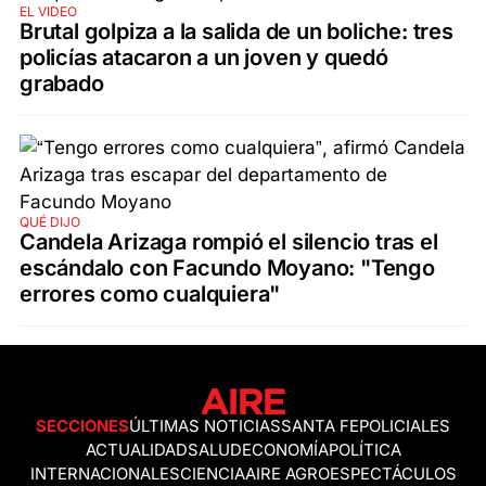
EL VIDEO
Brutal golpiza a la salida de un boliche: tres
policías atacaron a un joven y quedó
grabado
QUÉ DIJO
Candela Arizaga rompió el silencio tras el
escándalo con Facundo Moyano: "Tengo
errores como cualquiera"
SECCIONES
ÚLTIMAS NOTICIAS
SANTA FE
POLICIALES
ACTUALIDAD
SALUD
ECONOMÍA
POLÍTICA
INTERNACIONALES
CIENCIA
AIRE AGRO
ESPECTÁCULOS