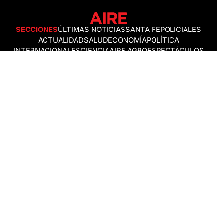
SECCIONES
ÚLTIMAS NOTICIAS
SANTA FE
POLICIALES
ACTUALIDAD
SALUD
ECONOMÍA
POLÍTICA
INTERNACIONALES
CIENCIA
AIRE AGRO
ESPECTÁCULOS
DEPORTES
RECETAS
DESDE EL SOFÁ
ESTILO DE VIDA
TECNOLOGÍA
TURISMO
VIRAL
ASTROLOGÍA
GAMING
NEGOCIOS Y EMPRESAS
OCIO
SOCIEDAD
TEMAS DEL DÍA
FENÓMENO DEL NIÑO
PRONÓSTICO DEL TIEMPO
SANTA FE
LEY DE TIERRAS
NUEVO PUENTE SANTA FE - SANTO TOMÉ
Política de Correcciones
Politica de Ética
Política de fuentes no identificadas
Política de fuentes
Política sin firmas
Política de verificación de datos y chequeo de información
Politica de Participation
Términos y Condiciones
RSS