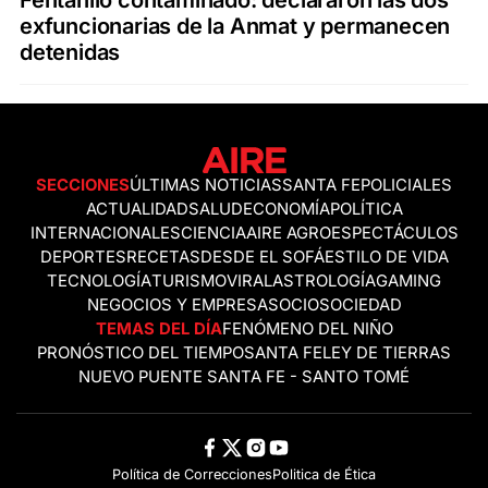
exfuncionarias de la Anmat y permanecen
detenidas
SECCIONES
ÚLTIMAS NOTICIAS
SANTA FE
POLICIALES
ACTUALIDAD
SALUD
ECONOMÍA
POLÍTICA
INTERNACIONALES
CIENCIA
AIRE AGRO
ESPECTÁCULOS
DEPORTES
RECETAS
DESDE EL SOFÁ
ESTILO DE VIDA
TECNOLOGÍA
TURISMO
VIRAL
ASTROLOGÍA
GAMING
NEGOCIOS Y EMPRESAS
OCIO
SOCIEDAD
TEMAS DEL DÍA
FENÓMENO DEL NIÑO
PRONÓSTICO DEL TIEMPO
SANTA FE
LEY DE TIERRAS
NUEVO PUENTE SANTA FE - SANTO TOMÉ
Política de Correcciones
Politica de Ética