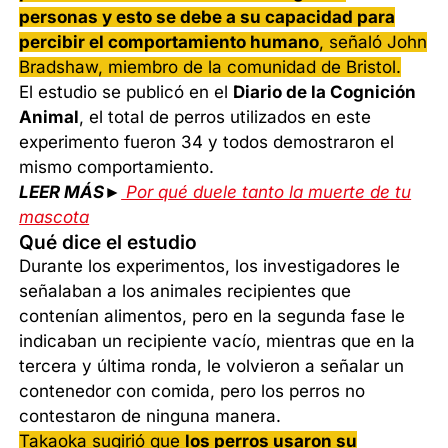
personas y esto se debe a su capacidad para
percibir el comportamiento humano
, señaló John
Bradshaw, miembro de la comunidad de Bristol.
El estudio se publicó en el
Diario de la Cognición
Animal
, el total de perros utilizados en este
experimento fueron 34 y todos demostraron el
mismo comportamiento.
LEER MÁS►
Por qué duele tanto la muerte de tu
mascota
Qué dice el estudio
Durante los experimentos, los investigadores le
señalaban a los animales recipientes que
contenían alimentos, pero en la segunda fase le
indicaban un recipiente vacío, mientras que en la
tercera y última ronda, le volvieron a señalar un
contenedor con comida, pero los perros no
contestaron de ninguna manera.
Takaoka sugirió que
los perros usaron su