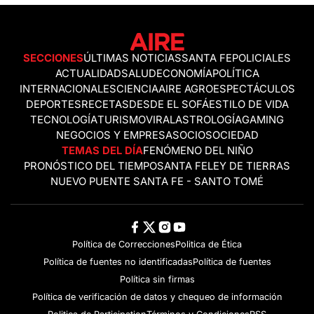
SECCIONES
ÚLTIMAS NOTICIAS
SANTA FE
POLICIALES
ACTUALIDAD
SALUD
ECONOMÍA
POLÍTICA
INTERNACIONALES
CIENCIA
AIRE AGRO
ESPECTÁCULOS
DEPORTES
RECETAS
DESDE EL SOFÁ
ESTILO DE VIDA
TECNOLOGÍA
TURISMO
VIRAL
ASTROLOGÍA
GAMING
NEGOCIOS Y EMPRESAS
OCIO
SOCIEDAD
TEMAS DEL DÍA
FENÓMENO DEL NIÑO
PRONÓSTICO DEL TIEMPO
SANTA FE
LEY DE TIERRAS
NUEVO PUENTE SANTA FE - SANTO TOMÉ
Política de Correcciones
Politica de Ética
Política de fuentes no identificadas
Política de fuentes
Política sin firmas
Política de verificación de datos y chequeo de información