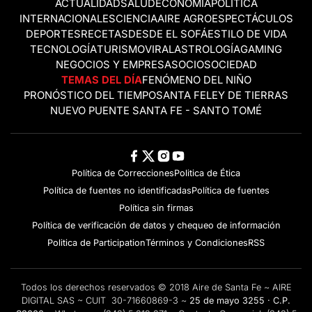
ACTUALIDAD
SALUD
ECONOMÍA
POLÍTICA
INTERNACIONALES
CIENCIA
AIRE AGRO
ESPECTÁCULOS
DEPORTES
RECETAS
DESDE EL SOFÁ
ESTILO DE VIDA
TECNOLOGÍA
TURISMO
VIRAL
ASTROLOGÍA
GAMING
NEGOCIOS Y EMPRESAS
OCIO
SOCIEDAD
TEMAS DEL DÍA
FENÓMENO DEL NIÑO
PRONÓSTICO DEL TIEMPO
SANTA FE
LEY DE TIERRAS
NUEVO PUENTE SANTA FE - SANTO TOMÉ
Política de Correcciones
Politica de Ética
Política de fuentes no identificadas
Política de fuentes
Política sin firmas
Política de verificación de datos y chequeo de información
Politica de Participation
Términos y Condiciones
RSS
Todos los derechos reservados © 2018 Aire de Santa Fe ~ AIRE
DIGITAL SAS ~ CUIT 30-71660869-3 ~
25 de mayo 3255 · C.P.