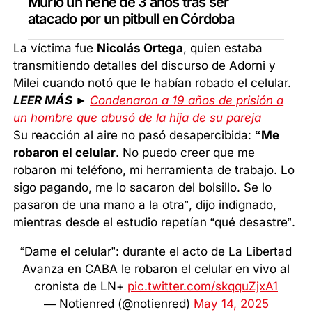
Murió un nene de 3 años tras ser
atacado por un pitbull en Córdoba
La víctima fue
Nicolás Ortega
, quien estaba
transmitiendo detalles del discurso de Adorni y
Milei cuando notó que le habían robado el celular.
LEER MÁS ►
Condenaron a 19 años de prisión a
un hombre que abusó de la hija de su pareja
Su reacción al aire no pasó desapercibida:
“Me
robaron el celular
. No puedo creer que me
robaron mi teléfono, mi herramienta de trabajo. Lo
sigo pagando, me lo sacaron del bolsillo. Se lo
pasaron de una mano a la otra”, dijo indignado,
mientras desde el estudio repetían “qué desastre”.
“Dame el celular”: durante el acto de La Libertad
Avanza en CABA le robaron el celular en vivo al
cronista de LN+
pic.twitter.com/skqquZjxA1
— Notienred (@notienred)
May 14, 2025