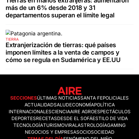
Tierras en manos extranjeras: aumentaron
más de un 6% desde 2018 y 31
departamentos superan el límite legal
TIERRA
Extranjerización de tierras: qué países
imponen límites a la venta de campos y
cómo se regula en Sudamérica y EE.UU
SECCIONES
ÚLTIMAS NOTICIAS
SANTA FE
POLICIALES
ACTUALIDAD
SALUD
ECONOMÍA
POLÍTICA
INTERNACIONALES
CIENCIA
AIRE AGRO
ESPECTÁCULOS
DEPORTES
RECETAS
DESDE EL SOFÁ
ESTILO DE VIDA
TECNOLOGÍA
TURISMO
VIRAL
ASTROLOGÍA
GAMING
NEGOCIOS Y EMPRESAS
OCIO
SOCIEDAD