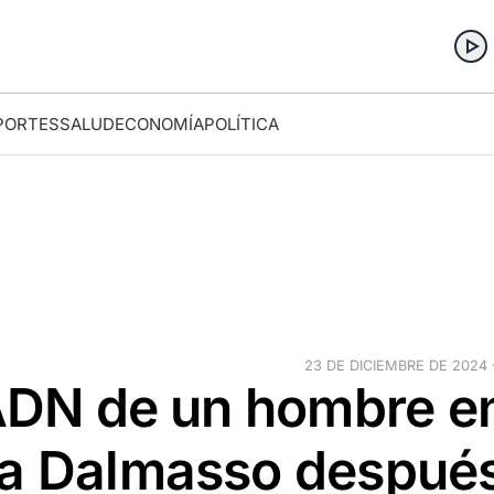
PORTES
SALUD
ECONOMÍA
POLÍTICA
23 DE DICIEMBRE DE 2024 ·
 ADN de un hombre e
ra Dalmasso despué