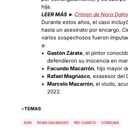
hija.
LEER MÁS ►
Crimen de Nora Dalm
Durante estos años, el caso incluy
hasta un asesinato por encargo. Cin
varios sospechosos fueron imputa
a:
Gastón Zárate
, el pintor conocid
defendieron su inocencia en ma
Facundo Macarrón
, hijo mayor d
Rafael Magnasco
, exasesor del
Marcelo Macarrón
, el viudo, ac
2022.
TEMAS
ADN
NORA DALMASSO
RÍO CUARTO
CÓRDOBA