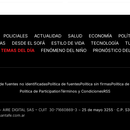
POLICIALES
ACTUALIDAD
SALUD
ECONOMÍA
POLÍ
AS
DESDE EL SOFÁ
ESTILO DE VIDA
TECNOLOGÍA
T
TEMAS DEL DÍA
FENÓMENO DEL NIÑO
PRONÓSTICO DEL
 de fuentes no identificadas
Política de fuentes
Política sin firmas
Política d
Politica de Participation
Términos y Condiciones
RSS
e ~ AIRE DIGITAL SAS ~ CUIT 30-71660869-3 ~
25 de mayo 3255 · C.P. S
antafe.com.ar