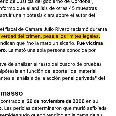
terio de Justicia del gobierno de Córdoba",
informó que el análisis de otras 45 muestras
truir una hipótesis clara sobre el autor del
el fiscal de Cámara Julio Rivero reclamó durante
a verdad del crimen, pese a los límites legales.
ndican que "no la mató un sicario.
Fue víctima
ero
. La mató una sola persona conocida por
lave de analizar el resto del cuadro de pruebas
ipótesis en función del aporte" del material.
es al análisis de la acción penal derivada" del
almasso
contrado el
26 de noviembre de 2006
en su
o
. Las pericias determinaron que murió asfixiada
o semidesnudo quedó tendido en la cama de su