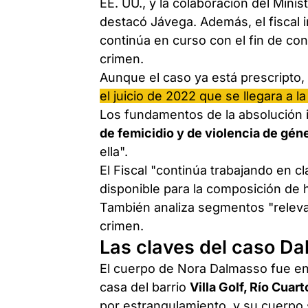
EE. UU., y la colaboración del Minis
destacó Jávega. Además, el fiscal 
continúa en curso con el fin de cons
crimen.
Aunque el caso ya está prescripto, 
el juicio de 2022 que se llegara a l
Los fundamentos de la absolución i
de femicidio y de violencia de gén
ella".
El Fiscal "continúa trabajando en c
disponible para la composición de h
También analiza segmentos "relevant
crimen.
Las claves del caso D
El cuerpo de Nora Dalmasso fue en
casa del barrio
Villa Golf, Río Cuart
por estrangulamiento, y su cuerp