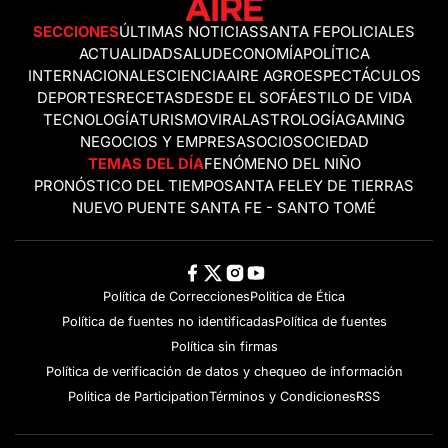
SECCIONES
ÚLTIMAS NOTICIAS
SANTA FE
POLICIALES
ACTUALIDAD
SALUD
ECONOMÍA
POLÍTICA
INTERNACIONALES
CIENCIA
AIRE AGRO
ESPECTÁCULOS
DEPORTES
RECETAS
DESDE EL SOFÁ
ESTILO DE VIDA
TECNOLOGÍA
TURISMO
VIRAL
ASTROLOGÍA
GAMING
NEGOCIOS Y EMPRESAS
OCIO
SOCIEDAD
TEMAS DEL DÍA
FENÓMENO DEL NIÑO
PRONÓSTICO DEL TIEMPO
SANTA FE
LEY DE TIERRAS
NUEVO PUENTE SANTA FE - SANTO TOMÉ
Política de Correcciones
Politica de Ética
Política de fuentes no identificadas
Política de fuentes
Política sin firmas
Política de verificación de datos y chequeo de información
Politica de Participation
Términos y Condiciones
RSS