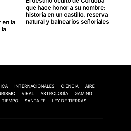
El destino oculto de Córdoba
que hace honor a su nombre:
historia en un castillo, reserva
natural y balnearios señoriales
 en la
 la
TICA
INTERNACIONALES
CIENCIA
AIRE
URISMO
VIRAL
ASTROLOGÍA
GAMING
 TIEMPO
SANTA FE
LEY DE TIERRAS