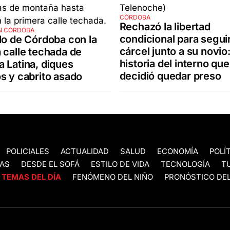
CÓRDOBA
Rechazó la libertad
N CÓRDOBA
condicional para seguir
lo de Córdoba con la
cárcel junto a su novio:
 calle techada de
historia del interno que
 Latina, diques
decidió quedar preso
s y cabrito asado
POLICIALES
ACTUALIDAD
SALUD
ECONOMÍA
POLÍ
AS
DESDE EL SOFÁ
ESTILO DE VIDA
TECNOLOGÍA
T
TEMAS DEL DÍA
FENÓMENO DEL NIÑO
PRONÓSTICO DEL