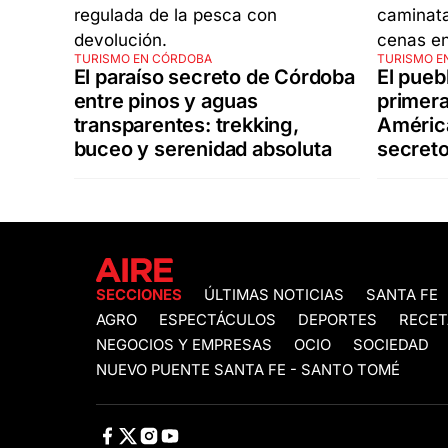
TURISMO EN CÓRDOBA
TURISMO E
El paraíso secreto de Córdoba
El pueb
entre pinos y aguas
primera
transparentes: trekking,
América
buceo y serenidad absoluta
secreto
SECCIONES
ÚLTIMAS NOTICIAS
SANTA FE
AGRO
ESPECTÁCULOS
DEPORTES
RECET
NEGOCIOS Y EMPRESAS
OCIO
SOCIEDAD
NUEVO PUENTE SANTA FE - SANTO TOMÉ