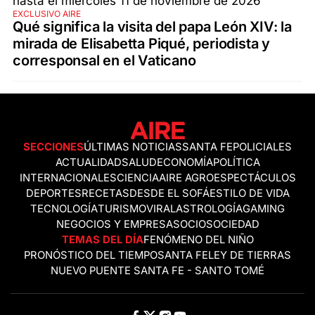
EXCLUSIVO AIRE
Qué significa la visita del papa León XIV: la
mirada de Elisabetta Piqué, periodista y
corresponsal en el Vaticano
SECCIONES
ÚLTIMAS NOTICIAS
SANTA FE
POLICIALES
ACTUALIDAD
SALUD
ECONOMÍA
POLÍTICA
INTERNACIONALES
CIENCIA
AIRE AGRO
ESPECTÁCULOS
DEPORTES
RECETAS
DESDE EL SOFÁ
ESTILO DE VIDA
TECNOLOGÍA
TURISMO
VIRAL
ASTROLOGÍA
GAMING
NEGOCIOS Y EMPRESAS
OCIO
SOCIEDAD
TEMAS DEL DÍA
FENÓMENO DEL NIÑO
PRONÓSTICO DEL TIEMPO
SANTA FE
LEY DE TIERRAS
NUEVO PUENTE SANTA FE - SANTO TOMÉ