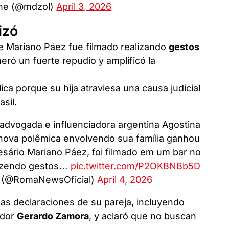
ne (@mdzol)
April 3, 2026
izó
de Mariano Páez fue filmado realizando
gestos
neró un fuerte repudio y amplificó la
ca porque su hija atraviesa una causa judicial
sil.
advogada e influenciadora argentina Agostina
 nova polêmica envolvendo sua família ganhou
esário Mariano Páez, foi filmado em um bar no
fazendo gestos…
pic.twitter.com/P2OKBNBb5D
 (@RomaNewsOficial)
April 4, 2026
las declaraciones de su pareja, incluyendo
ador
Gerardo Zamora
, y aclaró que no buscan