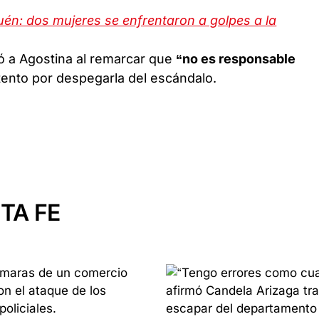
én: dos mujeres se enfrentaron a golpes a la
ó a Agostina al remarcar que
“no es responsable
ntento por despegarla del escándalo.
TA FE