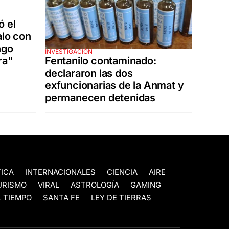
ó el
alo con
ngo
INVESTIGACIÓN
Fentanilo contaminado:
ra"
declararon las dos
exfuncionarias de la Anmat y
permanecen detenidas
TICA
INTERNACIONALES
CIENCIA
AIRE
URISMO
VIRAL
ASTROLOGÍA
GAMING
 TIEMPO
SANTA FE
LEY DE TIERRAS