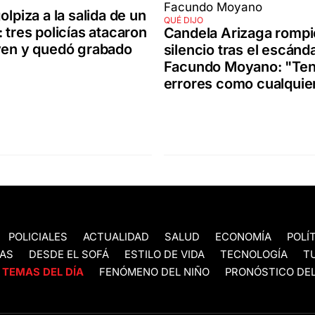
olpiza a la salida de un
QUÉ DIJO
: tres policías atacaron
Candela Arizaga rompi
ven y quedó grabado
silencio tras el escánd
Facundo Moyano: "Te
errores como cualquie
POLICIALES
ACTUALIDAD
SALUD
ECONOMÍA
POLÍ
AS
DESDE EL SOFÁ
ESTILO DE VIDA
TECNOLOGÍA
T
TEMAS DEL DÍA
FENÓMENO DEL NIÑO
PRONÓSTICO DEL