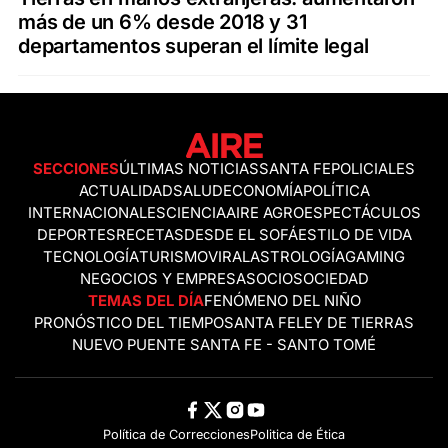
más de un 6% desde 2018 y 31
departamentos superan el límite legal
SECCIONES
ÚLTIMAS NOTICIAS
SANTA FE
POLICIALES
ACTUALIDAD
SALUD
ECONOMÍA
POLÍTICA
INTERNACIONALES
CIENCIA
AIRE AGRO
ESPECTÁCULOS
DEPORTES
RECETAS
DESDE EL SOFÁ
ESTILO DE VIDA
TECNOLOGÍA
TURISMO
VIRAL
ASTROLOGÍA
GAMING
NEGOCIOS Y EMPRESAS
OCIO
SOCIEDAD
TEMAS DEL DÍA
FENÓMENO DEL NIÑO
PRONÓSTICO DEL TIEMPO
SANTA FE
LEY DE TIERRAS
NUEVO PUENTE SANTA FE - SANTO TOMÉ
Política de Correcciones
Politica de Ética