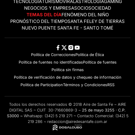
TECNOLOGÍA
TURISMO
VIRAL
ASTROLOGÍA
GAMING
NEGOCIOS Y EMPRESAS
OCIO
SOCIEDAD
TEMAS DEL DÍA
FENÓMENO DEL NIÑO
PRONÓSTICO DEL TIEMPO
SANTA FE
LEY DE TIERRAS
NUEVO PUENTE SANTA FE - SANTO TOMÉ
Política de Correcciones
Politica de Ética
Política de fuentes no identificadas
Política de fuentes
Política sin firmas
Política de verificación de datos y chequeo de información
Politica de Participation
Términos y Condiciones
RSS
Todos los derechos reservados © 2018 Aire de Santa Fe ~ AIRE
DIGITAL SAS ~ CUIT 30-71660869-3 ~
25 de mayo 3255 · C.P.
S3000 ~
Whatsapp:
(342) 5 219 271
~ Contacto Comercial:
(342) 5
219 286
~
redaccion@airedesantafe.com.ar