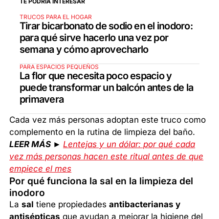
TE PODRÍA INTERESAR
TRUCOS PARA EL HOGAR
Tirar bicarbonato de sodio en el inodoro:
para qué sirve hacerlo una vez por
semana y cómo aprovecharlo
PARA ESPACIOS PEQUEÑOS
La flor que necesita poco espacio y
puede transformar un balcón antes de la
primavera
Cada vez más personas adoptan este truco como
complemento en la rutina de limpieza del baño.
LEER MÁS ►
Lentejas y un dólar: por qué cada
vez más personas hacen este ritual antes de que
empiece el mes
Por qué funciona la sal en la limpieza del
inodoro
La
sal
tiene propiedades
antibacterianas y
antisépticas
que ayudan a mejorar la higiene del