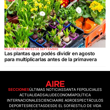
MULTIPLICAR ANTES DE SEPTIEMBRE
Las plantas que podés dividir en agosto
para multiplicarlas antes de la primavera
SECCIONES
ÚLTIMAS NOTICIAS
SANTA FE
POLICIALES
ACTUALIDAD
SALUD
ECONOMÍA
POLÍTICA
INTERNACIONALES
CIENCIA
AIRE AGRO
ESPECTÁCULOS
DEPORTES
RECETAS
DESDE EL SOFÁ
ESTILO DE VIDA