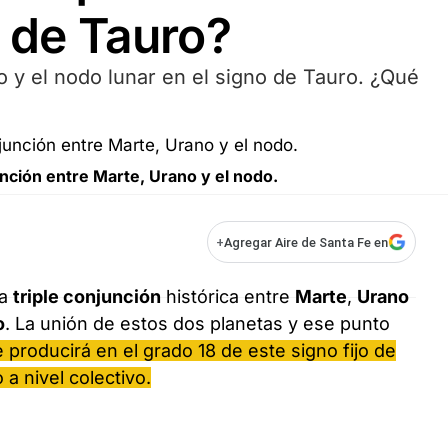
o de Tauro?
 y el nodo lunar en el signo de Tauro. ¿Qué
unción entre Marte, Urano y el nodo.
+
Agregar Aire de Santa Fe en
na
triple conjunción
histórica entre
Marte
,
Urano
o
. La unión de estos dos planetas y ese punto
e producirá en el grado 18 de este signo fijo de
a nivel colectivo.