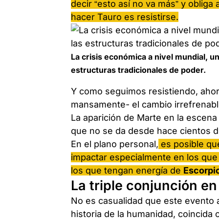
decir “esto así no va más” y oblig
hacer Tauro es resistirse.
La crisis económica a nivel mundial, u
estructuras tradicionales de poder.
Y como seguimos resistiendo, ahor
mansamente- el cambio irrefrenable
La aparición de Marte en la escena 
que no se da desde hace cientos d
En el plano personal,
es posible qu
impactar especialmente en los qu
los que tengan energía de
Escorpio
La triple conjunción en 
No es casualidad que este evento a
historia de la humanidad, coincida 